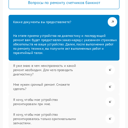
Вопросы по ремонту счетчиков банкнот
Какие документы вы предоставляете?
На этапе приема устройства на диагностику и последующий
ремонт вам будет предоставлен заказ-наряд с указанием страховых
обязательств на ваше устройство. Далее, после выполнения работ
по ремонту техники, вы получите акт выполненных работ и
гарантийный талон.
Я уже знаю в чем неисправность и какой
ремонт необходим. Для чего проводить
диагностику?
Мне нужен срочный ремонт. Сможете
сделать?
Я хочу, чтобы мое устройство
ремонтировали при мне.
Я хочу, чтобы мое устройство
ремонтировалось только оригинальными
запчастями.