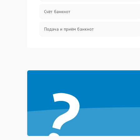
Счёт банкнот
Подача и приём банкнот
Датчики и распознавание
Управление и индикация
?
Шум и механика