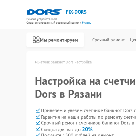
FIX-DORS
Ремонт устройств Dors
Специализированный cервисный центр г.
Рязань
Мы ремонтируем
Срочный ремонт
Це
Ремонт счетчиков банкнот Dors
нкнот Dors в Рязани
Счетчик банкнот Dors настройка
Настройка на счетчи
Dors в Рязани
Привезем и увезем счетчике банкнот Dors 
Гарантия на наши работы по ремонту счетч
Срочный ремонт счетчиков банкнот Dors в 
20%
Скидка для вас до
Получите 1500 рублей на ремонт