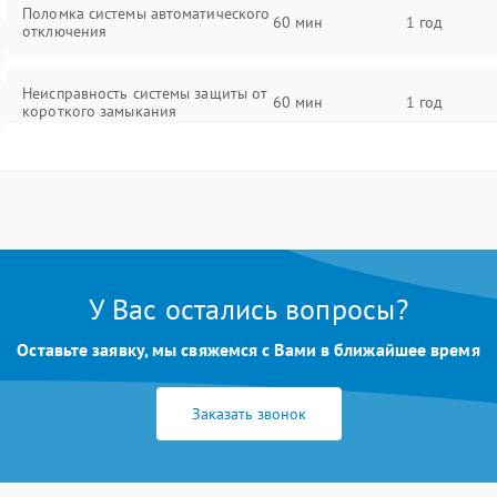
Поломка системы автоматического
60 мин
1 год
отключения
Неисправность системы защиты от
60 мин
1 год
короткого замыкания
Повреждение системы защиты от
60 мин
1 год
перегрева
Неисправность системы защиты от
60 мин
1 год
перенапряжения
У Вас остались вопросы?
Неисправность системы защиты от
60 мин
1 год
Оставьте заявку, мы свяжемся с Вами в ближайшее время
замыкания
Повреждение системы защиты от
Заказать звонок
60 мин
1 год
перегрузок
Неисправность системы защиты от