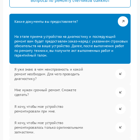
Вопросы по ремонту счетчиков банкнот
Какие документы вы предоставляете?
На этапе приема устройства на диагностику и последующий
ремонт вам будет предоставлен заказ-наряд с указанием страховых
обязательств на ваше устройство. Далее, после выполнения работ
по ремонту техники, вы получите акт выполненных работ и
гарантийный талон.
Я уже знаю в чем неисправность и какой
ремонт необходим. Для чего проводить
диагностику?
Мне нужен срочный ремонт. Сможете
сделать?
Я хочу, чтобы мое устройство
ремонтировали при мне.
Я хочу, чтобы мое устройство
ремонтировалось только оригинальными
запчастями.