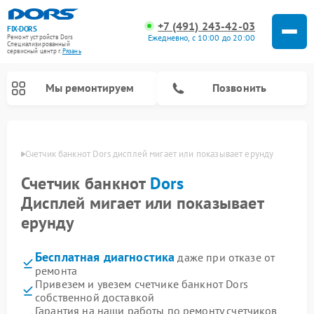
+7 (491) 243-42-03
FIX-DORS
Ежедневно, с 10:00 до 20:00
Ремонт устройств Dors
Специализированный
cервисный центр г.
Рязань
Мы ремонтируем
Позвонить
язани
Счетчик банкнот Dors дисплей мигает или показывает ерунду
Счетчик банкнот
Dors
Дисплей мигает или показывает
ерунду
Бесплатная диагностика
даже при отказе от
ремонта
Привезем и увезем счетчике банкнот Dors
собственной доставкой
Гарантия на наши работы по ремонту счетчиков