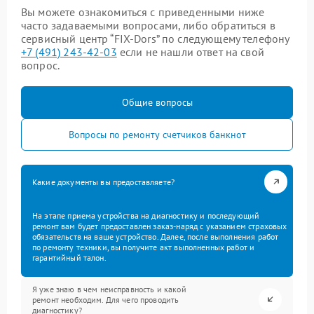
Вы можете ознакомиться с приведенными ниже
часто задаваемыми вопросами, либо обратиться в
сервисный центр “FIX-Dors” по следующему телефону
+7 (491) 243-42-03
если не нашли ответ на свой
вопрос.
Общие вопросы
Вопросы по ремонту счетчиков банкнот
Какие документы вы предоставляете?
На этапе приема устройства на диагностику и последующий
ремонт вам будет предоставлен заказ-наряд с указанием страховых
обязательств на ваше устройство. Далее, после выполнения работ
по ремонту техники, вы получите акт выполненных работ и
гарантийный талон.
Я уже знаю в чем неисправность и какой
ремонт необходим. Для чего проводить
диагностику?