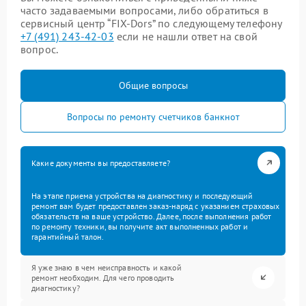
часто задаваемыми вопросами, либо обратиться в
сервисный центр “FIX-Dors” по следующему телефону
+7 (491) 243-42-03
если не нашли ответ на свой
вопрос.
Общие вопросы
Вопросы по ремонту счетчиков банкнот
Какие документы вы предоставляете?
На этапе приема устройства на диагностику и последующий
ремонт вам будет предоставлен заказ-наряд с указанием страховых
обязательств на ваше устройство. Далее, после выполнения работ
по ремонту техники, вы получите акт выполненных работ и
гарантийный талон.
Я уже знаю в чем неисправность и какой
ремонт необходим. Для чего проводить
диагностику?