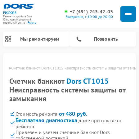
+7 (491) 243-42-03
FIX-DORS
Ежедневно, с 10:00 до 20:00
Ремонт устройств Dors
Специализированный
cервисный центр г.
Рязань
Мы ремонтируем
Позвонить
язани
Счетчик банкнот Dors CT1015 неисправность системы защиты от замы
Счетчик банкнот
Dors CT1015
Неисправность системы защиты от
замыкания
от 480 руб.
Стоимость ремонта
Бесплатная диагностика
даже при отказе от
ремонта
Привезем и увезем счетчике банкнот Dors
собственной доставкой