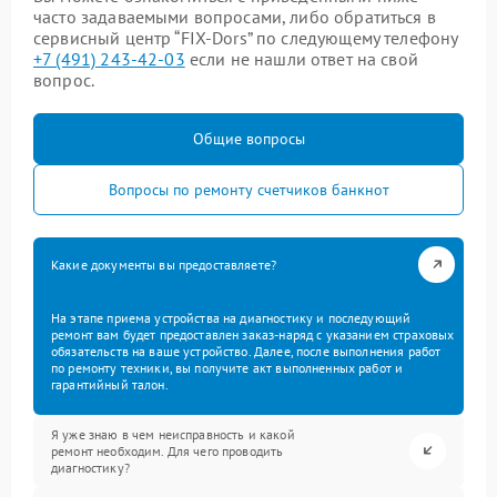
часто задаваемыми вопросами, либо обратиться в
сервисный центр “FIX-Dors” по следующему телефону
+7 (491) 243-42-03
если не нашли ответ на свой
вопрос.
Общие вопросы
Вопросы по ремонту счетчиков банкнот
Какие документы вы предоставляете?
На этапе приема устройства на диагностику и последующий
ремонт вам будет предоставлен заказ-наряд с указанием страховых
обязательств на ваше устройство. Далее, после выполнения работ
по ремонту техники, вы получите акт выполненных работ и
гарантийный талон.
Я уже знаю в чем неисправность и какой
ремонт необходим. Для чего проводить
диагностику?