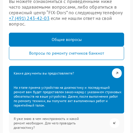
Вы можете ознакомиться с приведенными ниже
часто задаваемыми вопросами, либо обратиться в
сервисный центр “FIX-Dors” по следующему телефону
+7 (491) 243-42-03
если не нашли ответ на свой
вопрос.
Общие вопросы
Вопросы по ремонту счетчиков банкнот
Какие документы вы предоставляете?
На этапе приема устройства на диагностику и последующий
ремонт вам будет предоставлен заказ-наряд с указанием страховых
обязательств на ваше устройство. Далее, после выполнения работ
по ремонту техники, вы получите акт выполненных работ и
гарантийный талон.
Я уже знаю в чем неисправность и какой
ремонт необходим. Для чего проводить
диагностику?