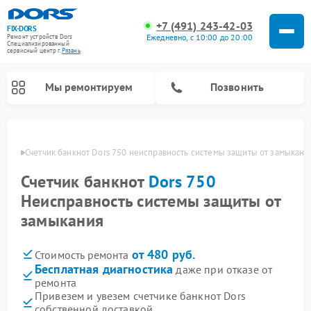
+7 (491) 243-42-03
FIX-DORS
Ежедневно, с 10:00 до 20:00
Ремонт устройств Dors
Специализированный
cервисный центр г.
Рязань
Мы ремонтируем
Позвонить
язани
Счетчик банкнот Dors 750 неисправность системы защиты от замыкани
Счетчик банкнот
Dors 750
Неисправность системы защиты от
замыкания
от 480 руб.
Стоимость ремонта
Бесплатная диагностика
даже при отказе от
ремонта
Привезем и увезем счетчике банкнот Dors
собственной доставкой